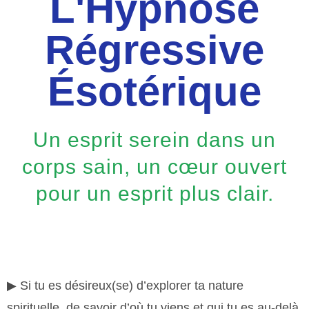
L'Hypnose
Régressive
Ésotérique
Un esprit serein dans un
corps sain, un cœur ouvert
pour un esprit plus clair.
▶︎ Si tu es désireux(se) d’explorer ta nature
spirituelle, de savoir d’où tu viens et qui tu es au-delà